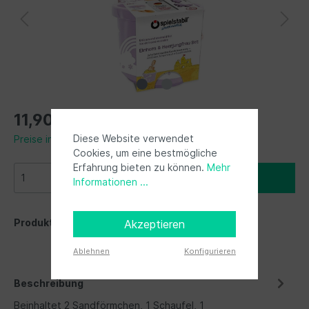
11,90 €*
Diese Website verwendet
Preise inkl. MwSt. zzgl. Versandkosten
Cookies, um eine bestmögliche
Erfahrung bieten zu können.
Mehr
In den Warenkorb
Informationen ...
Produktnummer:
SML11257
Akzeptieren
Ablehnen
Konfigurieren
Beschreibung
Beinhaltet 2 Sandförmchen, 1 Schaufel, 1